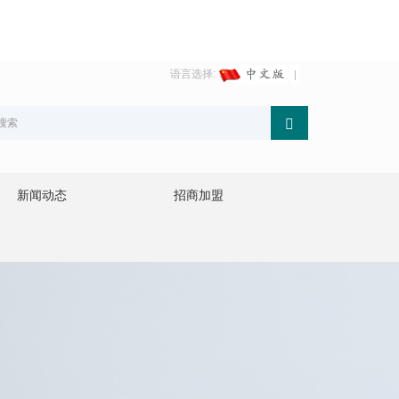
语言选择:
新闻动态
招商加盟