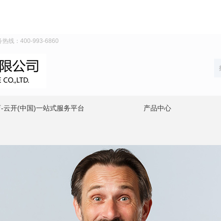
：400-993-6860
-云开(中国)一站式服务平台
产品中心