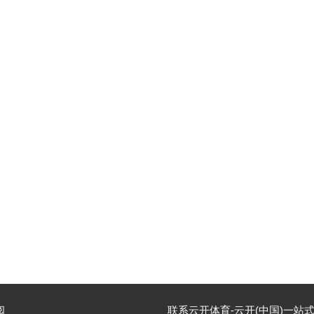
阅
联系云开体育-云开(中国)一站