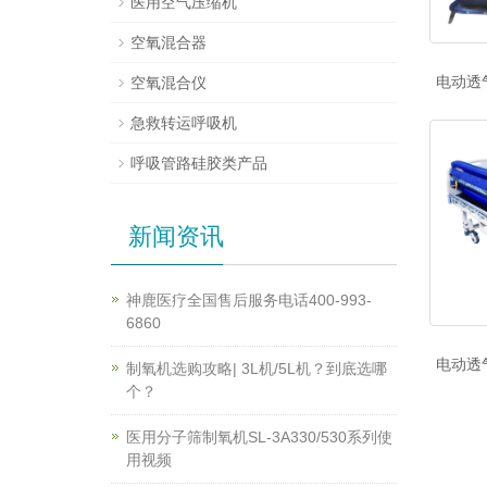
医用空气压缩机
空氧混合器
电动透气
空氧混合仪
急救转运呼吸机
呼吸管路硅胶类产品
新闻资讯
神鹿医疗全国售后服务电话400-993-
6860
电动透
制氧机选购攻略| 3L机/5L机？到底选哪
个？
医用分子筛制氧机SL-3A330/530系列使
用视频