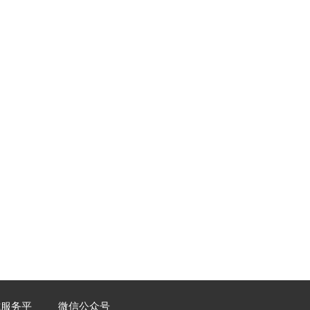
式服务平
微信公众号